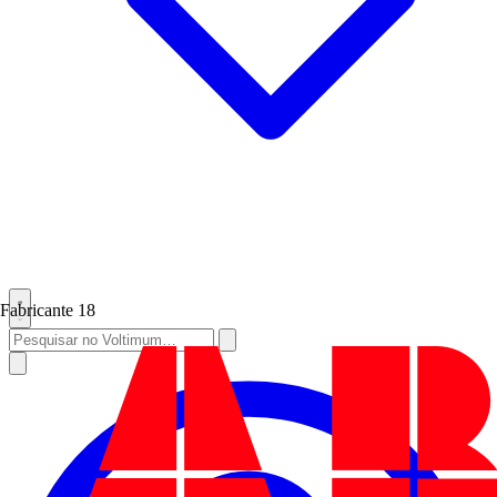
Fabricante
18