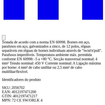
Testada de acordo com a norma EN 60998. Bornes em aço,
parafusos em aço, galvanizados a zinco, de 12 polos, réguas
separáveis em réguas de bornes individuais através de "twist'n'pull".
Parafusos imperdíveis. Temperatura ambiente máx. permitida
conforme EN 60998: -5 a +80 °C. Secção transversal nominal: 4
mm² Tensão nominal: 450 V Corrente nominal: A Ligação máxima
por borne: 4 mm² de cabo unifilar ou 2,5 mm² de cabo
mulifiliar/flexível.
Identificadores do produto
SKU: 2056702
EAN: 4012197471200
GTIN: 4012197471217
MPN: 72 CE SW/ORLK 4