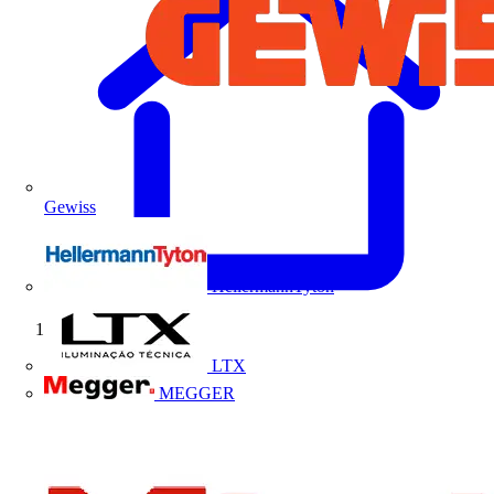
Gewiss
HellermannTyton
Início
LTX
MEGGER