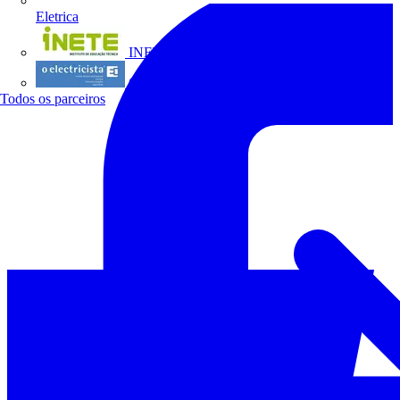
Eletrica
INETE
O electricista
Todos os parceiros