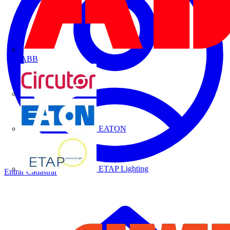
ABB
CIRCUTOR
EATON
ETAP Lighting
Entrar
Cadastrar