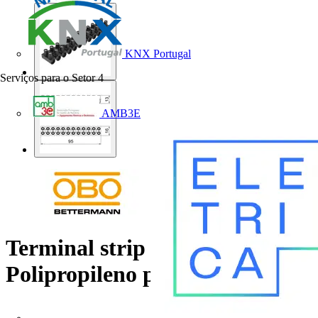
KNX Portugal
Serviços para o Setor
4
AMB3E
Terminal strip 4mm²
Polipropileno preto