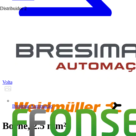
Distribuidor
2
Voltar para Produtos
Bresimar Automação
Borne, 2.5 mm²