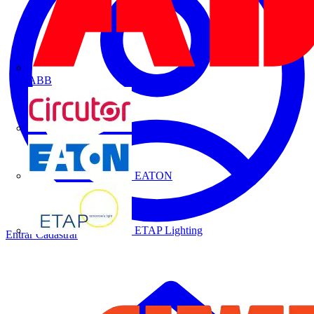
ABB
CIRCUTOR
EATON
ETAP Lighting
Entrar
Cadastrar