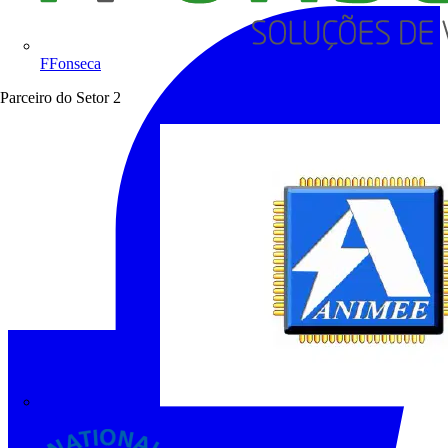
FFonseca
Parceiro do Setor
2
ANIMEE