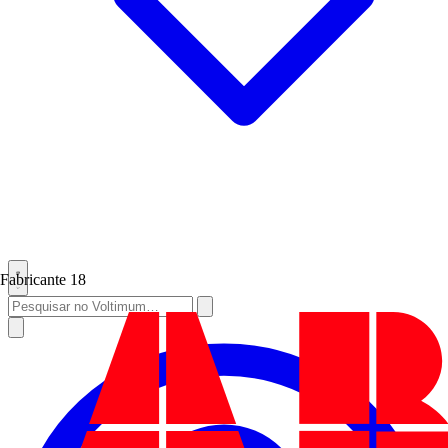
Fabricante
18