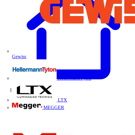
Gewiss
HellermannTyton
Início
LTX
MEGGER