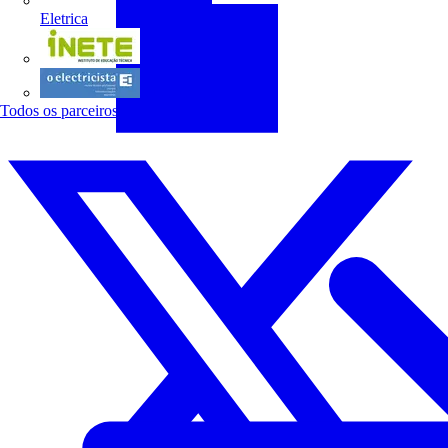
Eletrica
INETE
O electricista
Todos os parceiros