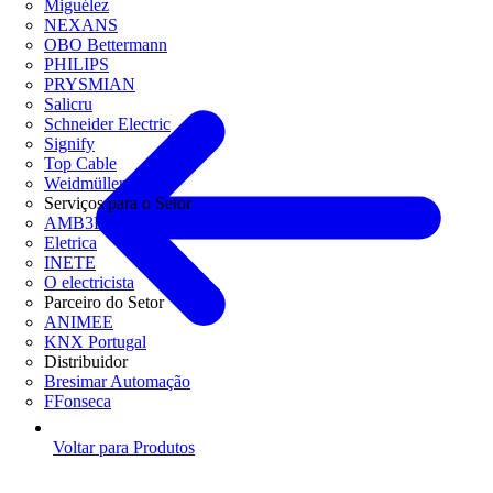
Miguélez
NEXANS
OBO Bettermann
PHILIPS
PRYSMIAN
Salicru
Schneider Electric
Signify
Top Cable
Weidmüller
Serviços para o Setor
AMB3E
Eletrica
INETE
O electricista
Parceiro do Setor
ANIMEE
KNX Portugal
Distribuidor
Bresimar Automação
FFonseca
Voltar para Produtos