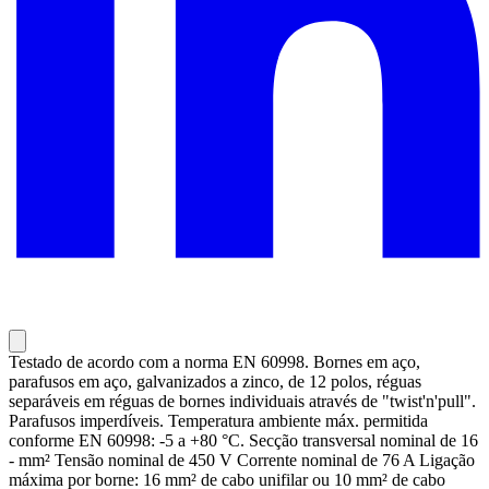
Testado de acordo com a norma EN 60998. Bornes em aço,
parafusos em aço, galvanizados a zinco, de 12 polos, réguas
separáveis em réguas de bornes individuais através de "twist'n'pull".
Parafusos imperdíveis. Temperatura ambiente máx. permitida
conforme EN 60998: -5 a +80 °C. Secção transversal nominal de 16
- mm² Tensão nominal de 450 V Corrente nominal de 76 A Ligação
máxima por borne: 16 mm² de cabo unifilar ou 10 mm² de cabo