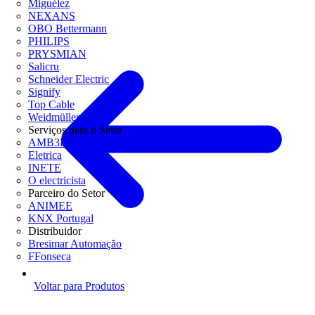
Miguélez
NEXANS
OBO Bettermann
PHILIPS
PRYSMIAN
Salicru
Schneider Electric
Signify
Top Cable
Weidmüller
Serviços para o Setor
AMB3E
Eletrica
INETE
O electricista
Parceiro do Setor
ANIMEE
KNX Portugal
Distribuidor
Bresimar Automação
FFonseca
Voltar para Produtos