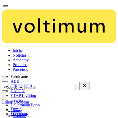
Início
Notícias
Academy
Produtos
Parceiros
Fabricante
ABB
CIRCUTOR
EATON
ETAP Lighting
Gewiss
Entrar
Cadastrar
HellermannTyton
Entrar
LTX
Início
Cadastrar
MEGGER
Notícias