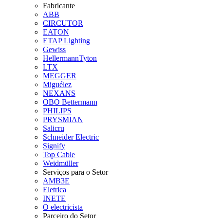
Fabricante
ABB
CIRCUTOR
EATON
ETAP Lighting
Gewiss
HellermannTyton
LTX
MEGGER
Miguélez
NEXANS
OBO Bettermann
PHILIPS
PRYSMIAN
Salicru
Schneider Electric
Signify
Top Cable
Weidmüller
Serviços para o Setor
AMB3E
Eletrica
INETE
O electricista
Parceiro do Setor