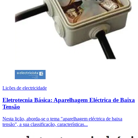
Lições de electricidade
Eletrotecnia Básica: Aparelhagem Eléctrica de Baixa
Tensão
Nesta lição, aborda-se o tema "aparelhagem eléctrica de baixa
tensão", a sua classificação, características...