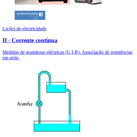
Lições de electricidade
II - Corrente contínua
Medidas de grandezas eléctricas (U,I,R). Associação de resistências
em série.