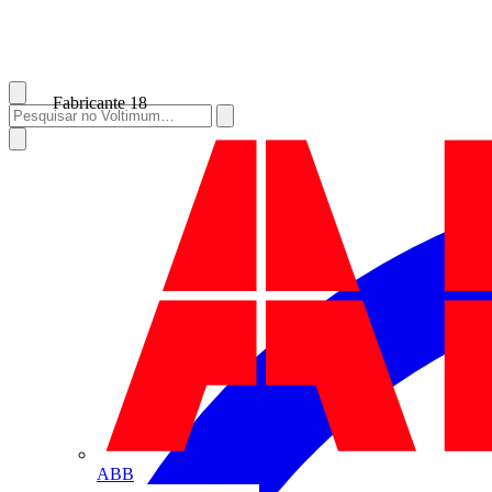
Fabricante
18
ABB