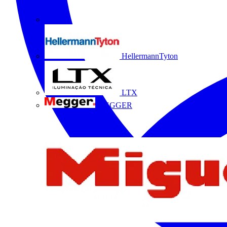
HellermannTyton
LTX
MEGGER