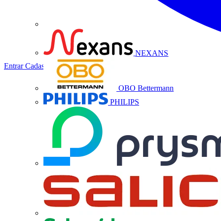
NEXANS
Entrar
Cadastrar
OBO Bettermann
PHILIPS