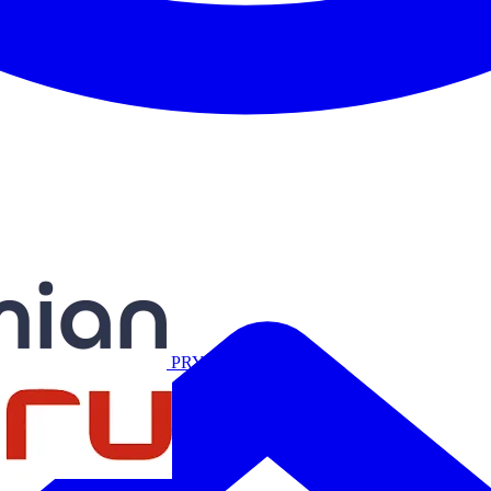
Miguélez
PRYSMIAN
Salicru