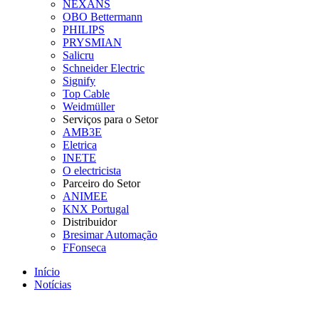
NEXANS
OBO Bettermann
PHILIPS
PRYSMIAN
Salicru
Schneider Electric
Signify
Top Cable
Weidmüller
Serviços para o Setor
AMB3E
Eletrica
INETE
O electricista
Parceiro do Setor
ANIMEE
KNX Portugal
Distribuidor
Bresimar Automação
FFonseca
Início
Notícias