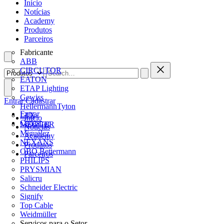
Início
Notícias
Academy
Produtos
Parceiros
Fabricante
ABB
CIRCUTOR
EATON
ETAP Lighting
Gewiss
Entrar
Cadastrar
HellermannTyton
Entrar
LTX
Início
Cadastrar
MEGGER
Notícias
Miguélez
Academy
NEXANS
Produtos
OBO Bettermann
Parceiros
PHILIPS
PRYSMIAN
Salicru
Schneider Electric
Signify
Top Cable
Weidmüller
Serviços para o Setor