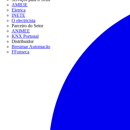
AMB3E
Eletrica
INETE
O electricista
Parceiro do Setor
ANIMEE
KNX Portugal
Distribuidor
Bresimar Automação
FFonseca