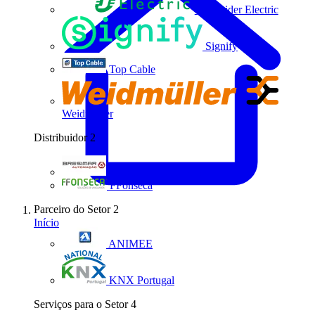
Schneider Electric
Signify
Top Cable
Weidmüller
Distribuidor
2
Bresimar Automação
FFonseca
Parceiro do Setor
2
Início
ANIMEE
KNX Portugal
Serviços para o Setor
4