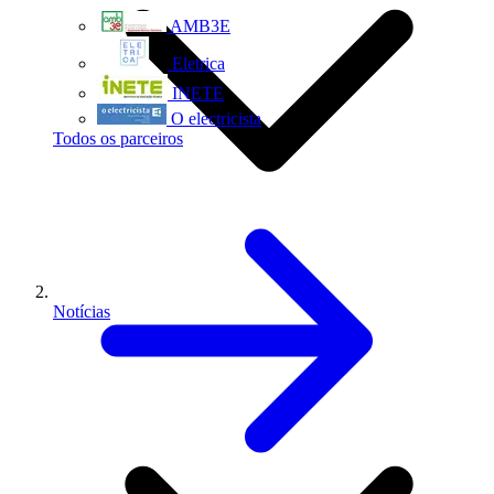
AMB3E
Eletrica
INETE
O electricista
Todos os parceiros
Notícias