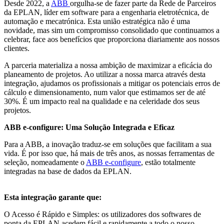
Desde 2022, a
ABB
orgulha-se de fazer parte da Rede de Parceiros
da EPLAN, líder em software para a engenharia eletrotécnica, de
automação e mecatrónica. Esta união estratégica não é uma
novidade, mas sim um compromisso consolidado que continuamos a
celebrar, face aos benefícios que proporciona diariamente aos nossos
clientes.
A parceria materializa a nossa ambição de maximizar a eficácia do
planeamento de projetos. Ao utilizar a nossa marca através desta
integração, ajudamos os profissionais a mitigar os potenciais erros de
cálculo e dimensionamento, num valor que estimamos ser de até
30%. É um impacto real na qualidade e na celeridade dos seus
projetos.
ABB e-configure: Uma Solução Integrada e Eficaz
Para a ABB, a inovação traduz-se em soluções que facilitam a sua
vida. É por isso que, há mais de três anos, as nossas ferramentas de
seleção, nomeadamente o
ABB e-configure
, estão totalmente
integradas na base de dados da EPLAN.
Esta integração garante que:
O Acesso é Rápido e Simples: os utilizadores dos softwares de
ponta da EPLAN acedem fácil e rapidamente a todo o nosso