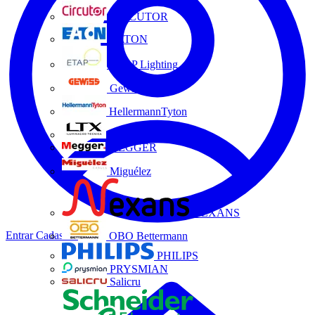
CIRCUTOR
EATON
ETAP Lighting
Gewiss
HellermannTyton
LTX
MEGGER
Miguélez
NEXANS
Entrar
Cadastrar
OBO Bettermann
PHILIPS
PRYSMIAN
Salicru