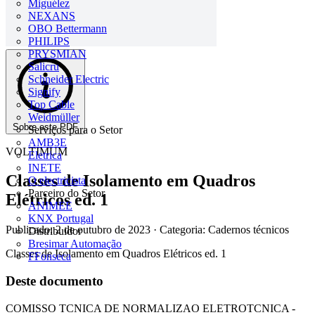
Miguélez
NEXANS
OBO Bettermann
PHILIPS
PRYSMIAN
Salicru
Schneider Electric
Signify
Top Cable
Weidmüller
Sobre este PDF
Serviços para o Setor
AMB3E
VOLTIMUM
Eletrica
INETE
Classes de Isolamento em Quadros
O electricista
Parceiro do Setor
Elétricos ed. 1
ANIMEE
KNX Portugal
Publicado: 2 de outubro de 2023
· Categoria: Cadernos técnicos
Distribuidor
Bresimar Automação
Classes de Isolamento em Quadros Elétricos ed. 1
FFonseca
Deste documento
COMISSO TCNICA DE NORMALIZAO ELETROTCNICA -