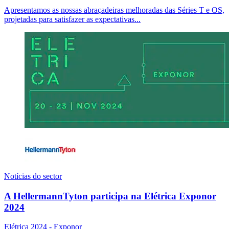
Apresentamos as nossas abraçadeiras melhoradas das Séries T e OS,
projetadas para satisfazer as expectativas...
Notícias do sector
A HellermannTyton participa na Elétrica Exponor
2024
Elétrica 2024 - Exponor