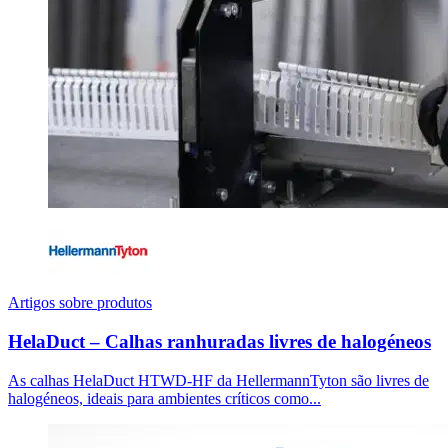
Artigos sobre produtos
HelaDuct – Calhas ranhuradas livres de halogéneos
As calhas HelaDuct HTWD-HF da HellermannTyton são livres de
halogéneos, ideais para ambientes críticos como...