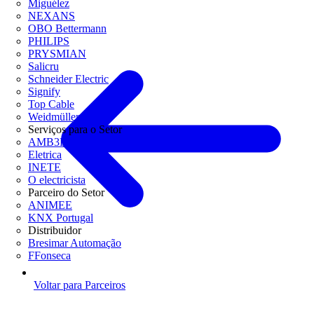
Miguélez
NEXANS
OBO Bettermann
PHILIPS
PRYSMIAN
Salicru
Schneider Electric
Signify
Top Cable
Weidmüller
Serviços para o Setor
AMB3E
Eletrica
INETE
O electricista
Parceiro do Setor
ANIMEE
KNX Portugal
Distribuidor
Bresimar Automação
FFonseca
Voltar para Parceiros