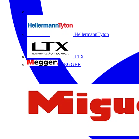
HellermannTyton
LTX
MEGGER