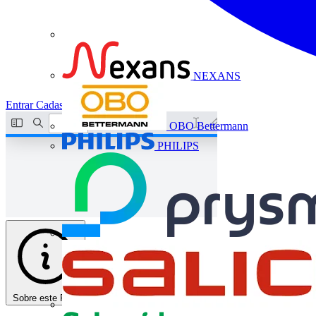
NEXANS
Entrar
Cadastrar
OBO Bettermann
PHILIPS
Sobre este PDF