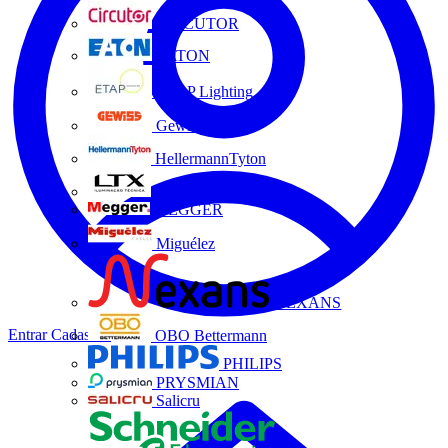
CIRCUTOR
EATON
ETAP Lighting
Gewiss
HellermannTyton
LTX
MEGGER
Miguélez
NEXANS
Entrar
Cadastrar
OBO Bettermann
PHILIPS
PRYSMIAN
Salicru