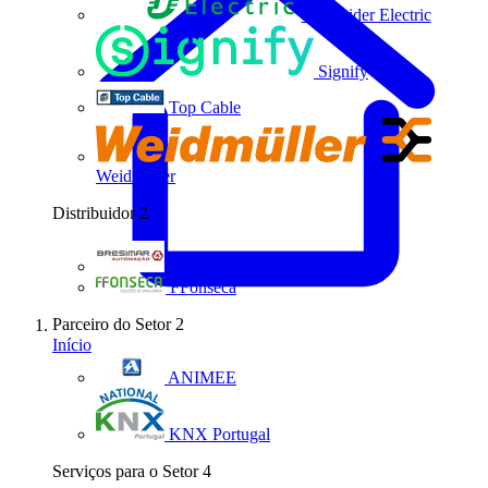
Schneider Electric
Signify
Top Cable
Weidmüller
Distribuidor
2
Bresimar Automação
FFonseca
Parceiro do Setor
2
Início
ANIMEE
KNX Portugal
Serviços para o Setor
4