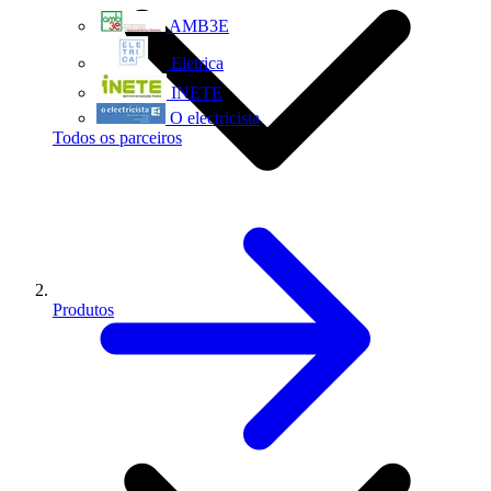
AMB3E
Eletrica
INETE
O electricista
Todos os parceiros
Produtos