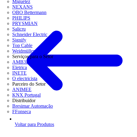
Miguélez
NEXANS
OBO Bettermann
PHILIPS
PRYSMIAN
Salicru
Schneider Electric
Signify
Top Cable
Weidmüller
Serviços para o Setor
AMB3E
Eletrica
INETE
O electricista
Parceiro do Setor
ANIMEE
KNX Portugal
Distribuidor
Bresimar Automação
FFonseca
Voltar para Produtos