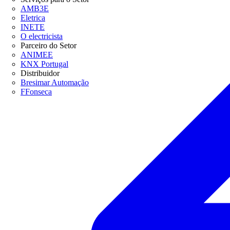
AMB3E
Eletrica
INETE
O electricista
Parceiro do Setor
ANIMEE
KNX Portugal
Distribuidor
Bresimar Automação
FFonseca