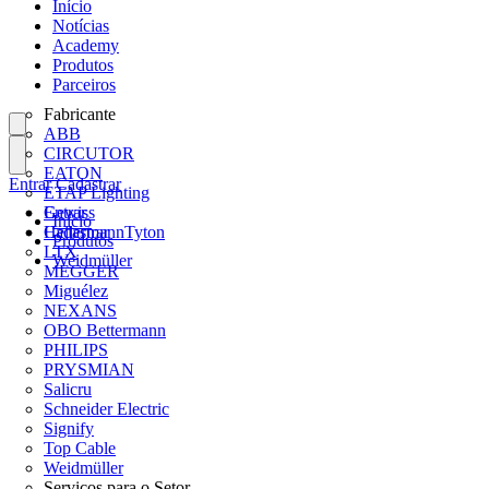
Início
Notícias
Academy
Produtos
Parceiros
Fabricante
ABB
CIRCUTOR
EATON
Entrar
Cadastrar
ETAP Lighting
Gewiss
Entrar
Início
HellermannTyton
Cadastrar
Produtos
LTX
Weidmüller
MEGGER
Miguélez
NEXANS
OBO Bettermann
PHILIPS
PRYSMIAN
Salicru
Schneider Electric
Signify
Top Cable
Weidmüller
Serviços para o Setor