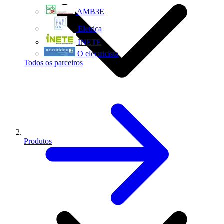
AMB3E
Eletrica
INETE
O electricista
Todos os parceiros
Produtos