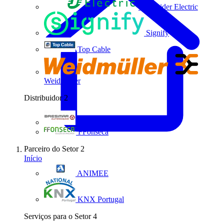
Schneider Electric
Signify
Top Cable
Weidmüller
Distribuidor
2
Bresimar Automação
FFonseca
Parceiro do Setor
2
Início
ANIMEE
KNX Portugal
Serviços para o Setor
4