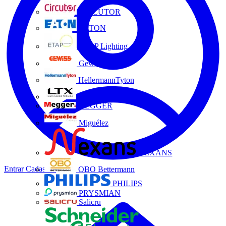
CIRCUTOR
EATON
ETAP Lighting
Gewiss
HellermannTyton
LTX
MEGGER
Miguélez
NEXANS
Entrar
Cadastrar
OBO Bettermann
PHILIPS
PRYSMIAN
Salicru