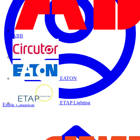
ABB
CIRCUTOR
EATON
ETAP Lighting
Entrar
Cadastrar