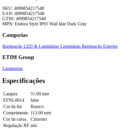
SKU: 4099854217548
EAN: 4099854217548
GTIN: 4099854217548
MPN: Endura Style IP65 Wall Idar Dark Gray
Categorias
Iluminação LED & Luminárias
Luminárias
Iluminação Exterior
ETIM Group
Luminarias
Especificações
Largura
51.00 mm
EFNL0014
false
Cor da luz
Branco
Comprimento
113.00 mm
Cor da caixa
Cinzento
Regulação RF
não