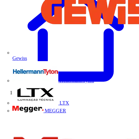
Gewiss
HellermannTyton
Início
LTX
MEGGER