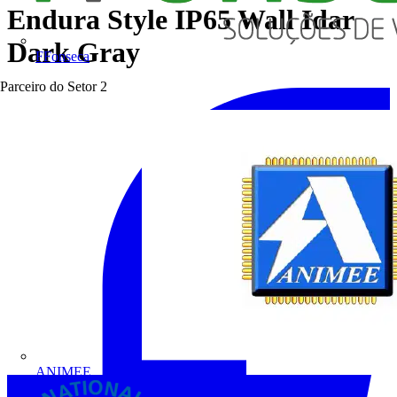
Endura Style IP65 Wall Idar
Dark Gray
FFonseca
Parceiro do Setor
2
ANIMEE