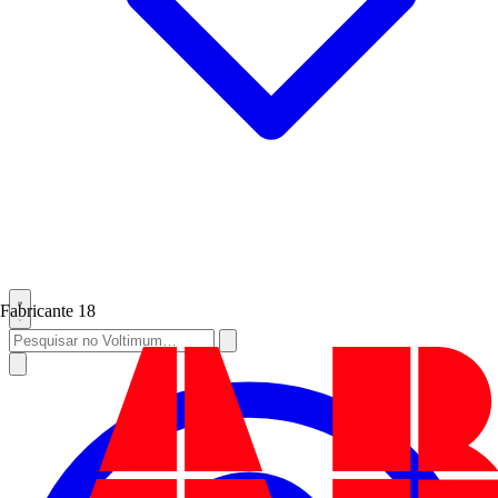
Fabricante
18