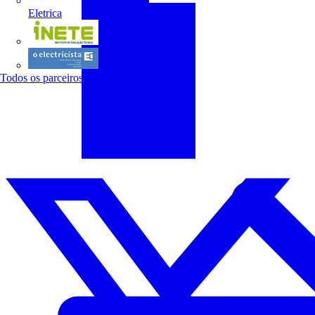
Eletrica
INETE
O electricista
Todos os parceiros