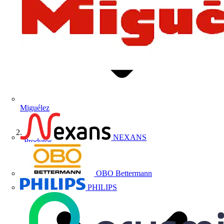
Miguélez
NEXANS
Produtos
OBO Bettermann
PHILIPS