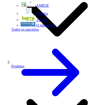
AMB3E
Eletrica
INETE
O electricista
Todos os parceiros
Produtos