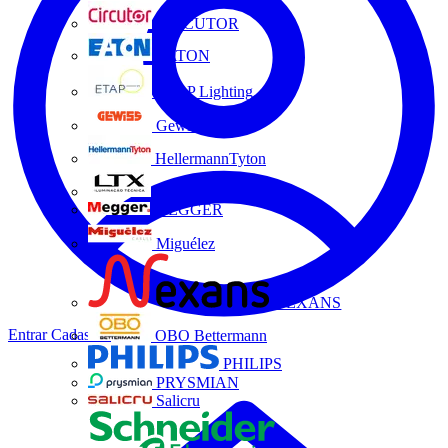
CIRCUTOR
EATON
ETAP Lighting
Gewiss
HellermannTyton
LTX
MEGGER
Miguélez
NEXANS
Entrar
Cadastrar
OBO Bettermann
PHILIPS
PRYSMIAN
Salicru