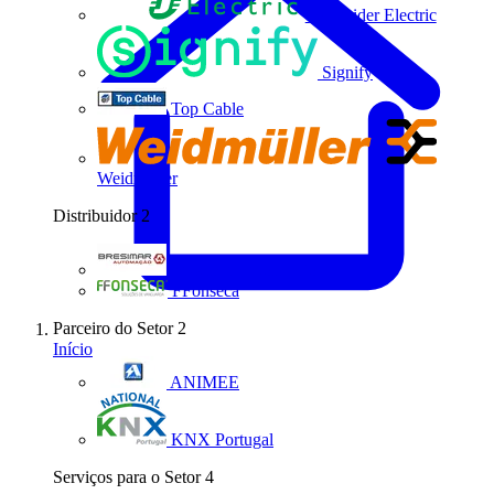
Schneider Electric
Signify
Top Cable
Weidmüller
Distribuidor
2
Bresimar Automação
FFonseca
Parceiro do Setor
2
Início
ANIMEE
KNX Portugal
Serviços para o Setor
4