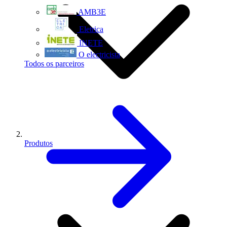
AMB3E
Eletrica
INETE
O electricista
Todos os parceiros
Produtos