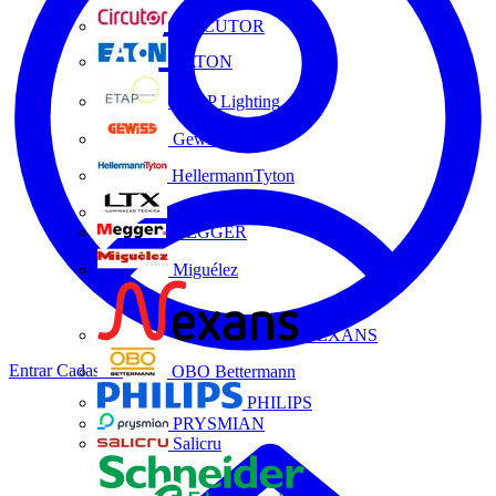
CIRCUTOR
EATON
ETAP Lighting
Gewiss
HellermannTyton
LTX
MEGGER
Miguélez
NEXANS
Entrar
Cadastrar
OBO Bettermann
PHILIPS
PRYSMIAN
Salicru