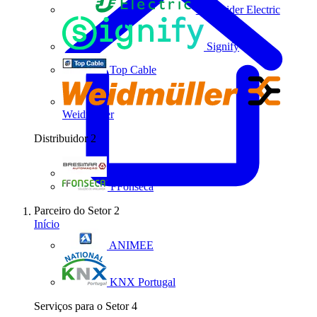
Schneider Electric
Signify
Top Cable
Weidmüller
Distribuidor
2
Bresimar Automação
FFonseca
Parceiro do Setor
2
Início
ANIMEE
KNX Portugal
Serviços para o Setor
4