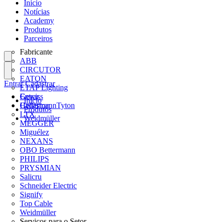
Início
Notícias
Academy
Produtos
Parceiros
Fabricante
ABB
CIRCUTOR
EATON
Entrar
Cadastrar
ETAP Lighting
Gewiss
Entrar
Início
HellermannTyton
Cadastrar
Produtos
LTX
Weidmüller
MEGGER
Miguélez
NEXANS
OBO Bettermann
PHILIPS
PRYSMIAN
Salicru
Schneider Electric
Signify
Top Cable
Weidmüller
Serviços para o Setor