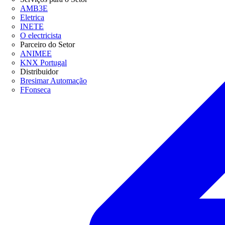
AMB3E
Eletrica
INETE
O electricista
Parceiro do Setor
ANIMEE
KNX Portugal
Distribuidor
Bresimar Automação
FFonseca