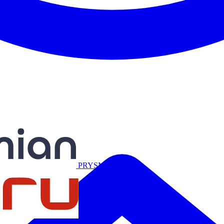
Miguélez
PRYSMIAN
Salicru