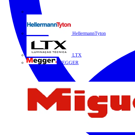
HellermannTyton
LTX
MEGGER