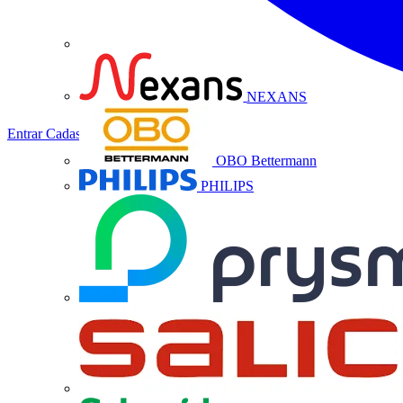
NEXANS
Entrar
Cadastrar
OBO Bettermann
PHILIPS