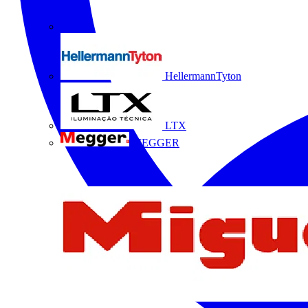
HellermannTyton
LTX
MEGGER