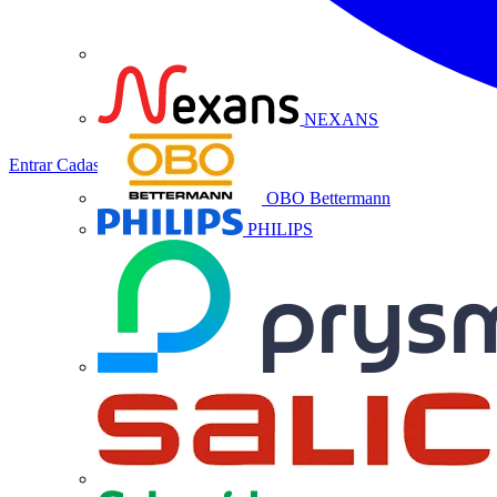
NEXANS
Entrar
Cadastrar
OBO Bettermann
PHILIPS