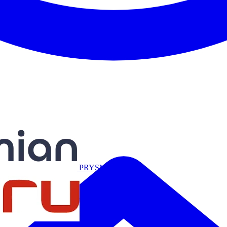
Miguélez
PRYSMIAN
Salicru