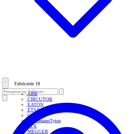
Fabricante
18
ABB
CIRCUTOR
EATON
ETAP Lighting
Gewiss
HellermannTyton
LTX
MEGGER