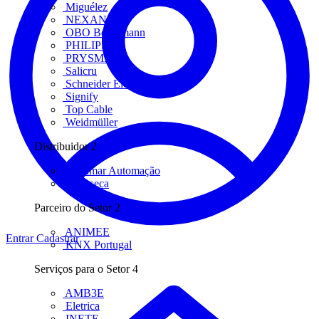
Miguélez
NEXANS
OBO Bettermann
PHILIPS
PRYSMIAN
Salicru
Schneider Electric
Signify
Top Cable
Weidmüller
Distribuidor
2
Bresimar Automação
FFonseca
Parceiro do Setor
2
ANIMEE
Entrar
Cadastrar
KNX Portugal
Serviços para o Setor
4
AMB3E
Eletrica
INETE