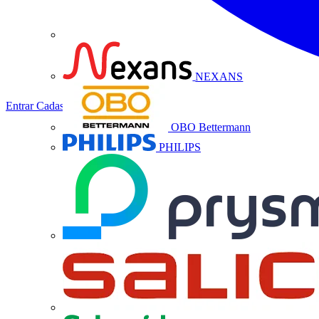
NEXANS
Entrar
Cadastrar
OBO Bettermann
PHILIPS