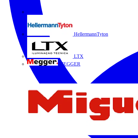
HellermannTyton
LTX
MEGGER