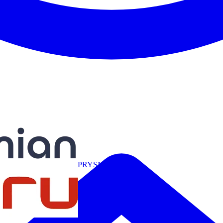
Miguélez
PRYSMIAN
Salicru