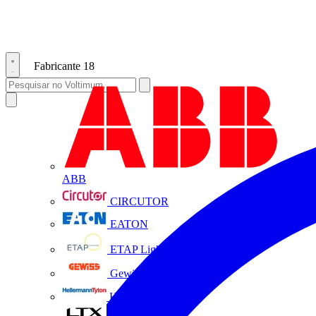
Fabricante
18
ABB
CIRCUTOR
EATON
ETAP Lighting
Gewiss
HellermannTyton