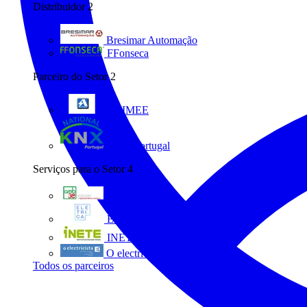
Distribuidor
2
Bresimar Automação
FFonseca
Parceiro do Setor
2
ANIMEE
KNX Portugal
Serviços para o Setor
4
AMB3E
Eletrica
INETE
O electricista
Todos os parceiros