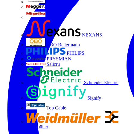
LTX
MEGGER
Miguélez
NEXANS
OBO Bettermann
PHILIPS
PRYSMIAN
Salicru
Schneider Electric
Signify
Top Cable
Weidmüller