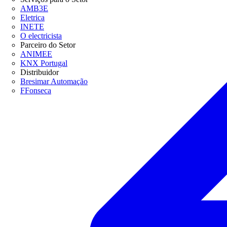
AMB3E
Eletrica
INETE
O electricista
Parceiro do Setor
ANIMEE
KNX Portugal
Distribuidor
Bresimar Automação
FFonseca