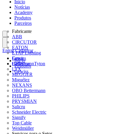
Início
Notícias
Academy
Produtos
Parceiros
Fabricante
ABB
CIRCUTOR
EATON
Entrar
Cadastrar
ETAP Lighting
Gewiss
Entrar
Início
HellermannTyton
Cadastrar
Produtos
LTX
Gewiss
MEGGER
Miguélez
NEXANS
OBO Bettermann
PHILIPS
PRYSMIAN
Salicru
Schneider Electric
Signify
Top Cable
Weidmüller
Serviços para o Setor