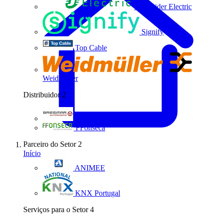
Schneider Electric
Signify
Top Cable
Weidmüller
Distribuidor
2
Bresimar Automação
FFonseca
Parceiro do Setor
2
Início
ANIMEE
KNX Portugal
Serviços para o Setor
4