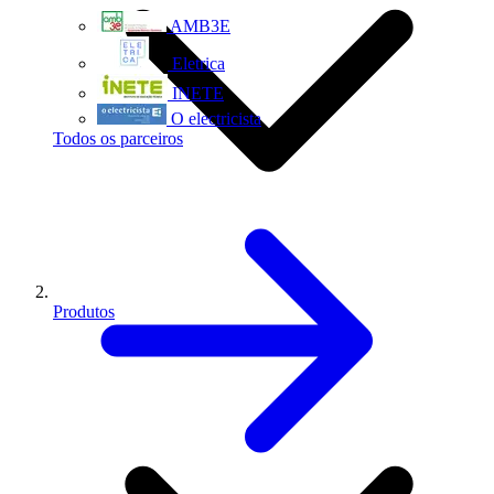
AMB3E
Eletrica
INETE
O electricista
Todos os parceiros
Produtos