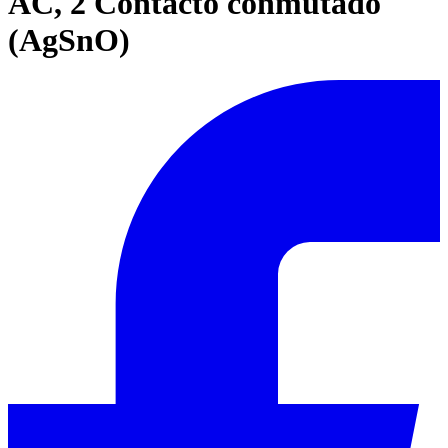
AC, 2 Contacto conmutado
(AgSnO)