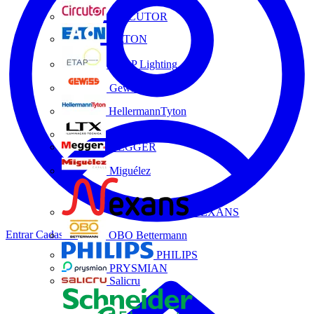
CIRCUTOR
EATON
ETAP Lighting
Gewiss
HellermannTyton
LTX
MEGGER
Miguélez
NEXANS
Entrar
Cadastrar
OBO Bettermann
PHILIPS
PRYSMIAN
Salicru