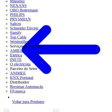
Miguélez
NEXANS
OBO Bettermann
PHILIPS
PRYSMIAN
Salicru
Schneider Electric
Signify
Top Cable
Weidmüller
Serviços para o Setor
AMB3E
Eletrica
INETE
O electricista
Parceiro do Setor
ANIMEE
KNX Portugal
Distribuidor
Bresimar Automação
FFonseca
Voltar para Produtos