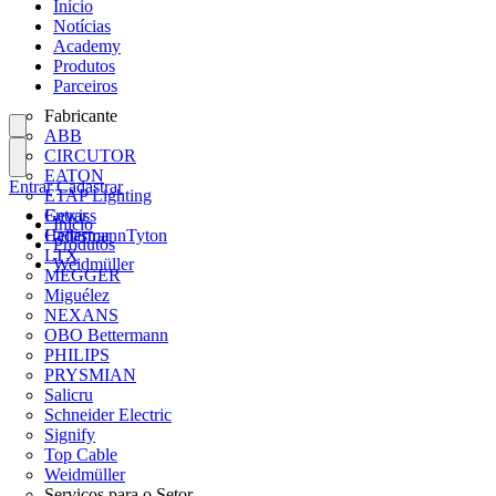
Início
Notícias
Academy
Produtos
Parceiros
Fabricante
ABB
CIRCUTOR
EATON
Entrar
Cadastrar
ETAP Lighting
Gewiss
Entrar
Início
HellermannTyton
Cadastrar
Produtos
LTX
Weidmüller
MEGGER
Miguélez
NEXANS
OBO Bettermann
PHILIPS
PRYSMIAN
Salicru
Schneider Electric
Signify
Top Cable
Weidmüller
Serviços para o Setor