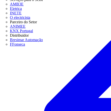
AMB3E
Eletrica
INETE
O electricista
Parceiro do Setor
ANIMEE
KNX Portugal
Distribuidor
Bresimar Automação
FFonseca