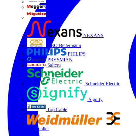
LTX
MEGGER
Miguélez
NEXANS
OBO Bettermann
PHILIPS
PRYSMIAN
Salicru
Schneider Electric
Signify
Top Cable
Weidmüller