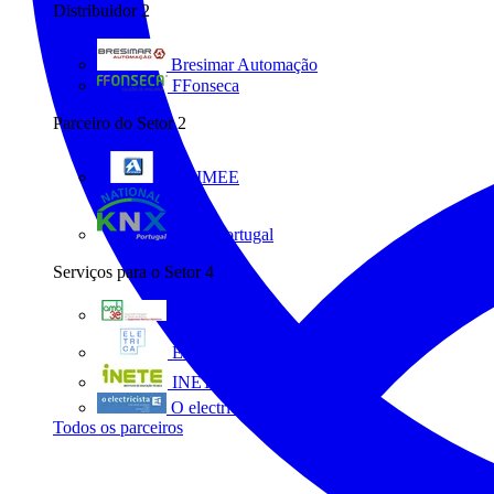
Distribuidor
2
Bresimar Automação
FFonseca
Parceiro do Setor
2
ANIMEE
KNX Portugal
Serviços para o Setor
4
AMB3E
Eletrica
INETE
O electricista
Todos os parceiros