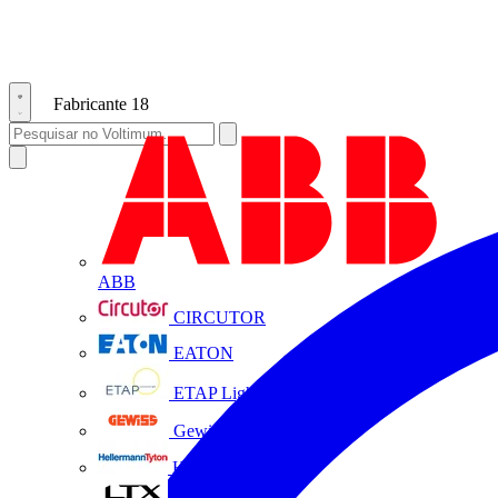
Fabricante
18
ABB
CIRCUTOR
EATON
ETAP Lighting
Gewiss
HellermannTyton