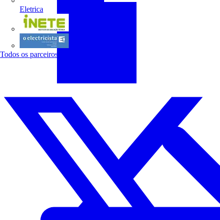
Eletrica
INETE
O electricista
Todos os parceiros