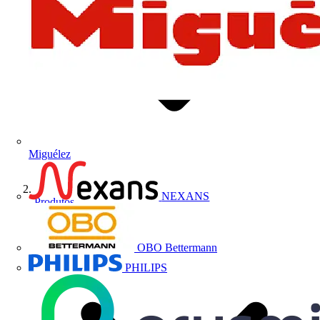
Miguélez
NEXANS
Produtos
OBO Bettermann
PHILIPS