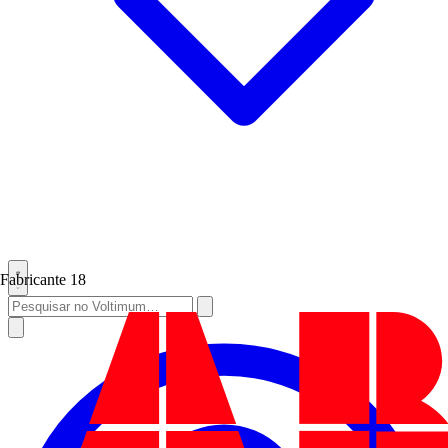
Fabricante
18