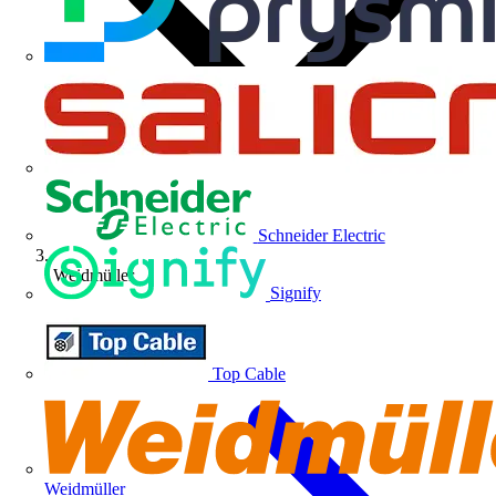
Schneider Electric
Weidmüller
Signify
Top Cable
Weidmüller