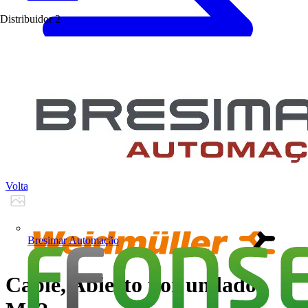
Distribuidor
2
Voltar para Produtos
Bresimar Automação
Cable, Abierto por un lado,