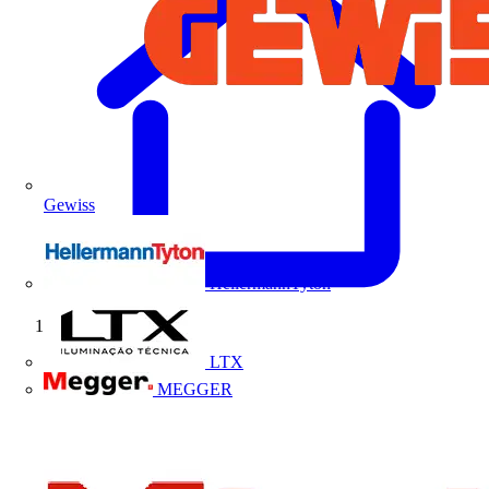
Gewiss
HellermannTyton
Início
LTX
MEGGER