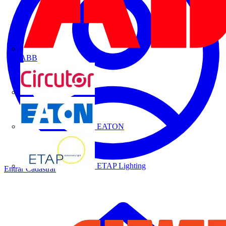
ABB
CIRCUTOR
EATON
ETAP Lighting
Entrar
Cadastrar