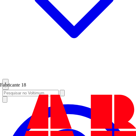
Fabricante
18