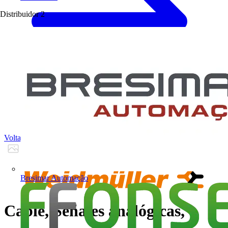
Distribuidor
2
Voltar para Produtos
Bresimar Automação
Cable, Señales analógicas,