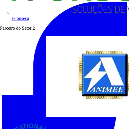
FFonseca
Parceiro do Setor
2
ANIMEE