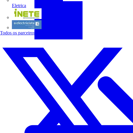
Eletrica
INETE
O electricista
Todos os parceiros