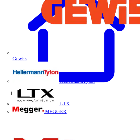
Gewiss
HellermannTyton
Início
LTX
MEGGER