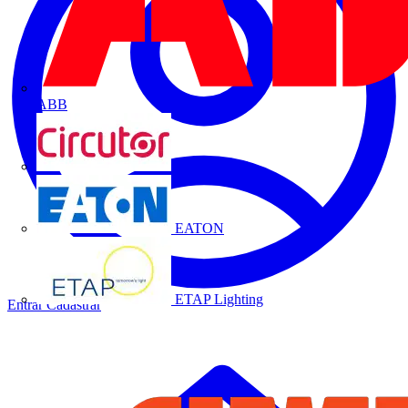
ABB
CIRCUTOR
EATON
ETAP Lighting
Entrar
Cadastrar