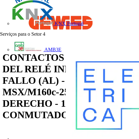
KNX Portugal
Serviços para o Setor
4
AMB3E
CONTACTOS AUXILIARES
DEL RELÉ INDICADOR DE
FALLO (AL) - PARA
MSX/M160c-250c -
DERECHO - 1
CONMUTADOR