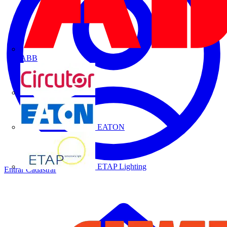
ABB
CIRCUTOR
EATON
ETAP Lighting
Entrar
Cadastrar