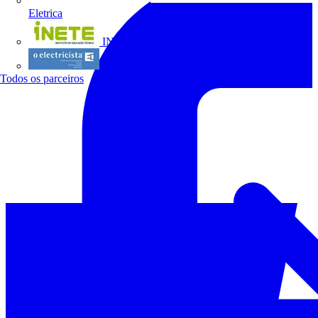
Eletrica
INETE
O electricista
Todos os parceiros