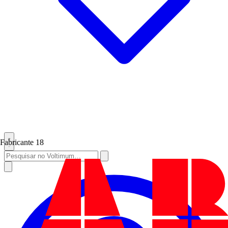
Fabricante
18