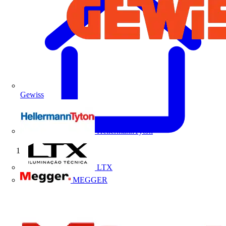
Gewiss
HellermannTyton
Início
LTX
MEGGER