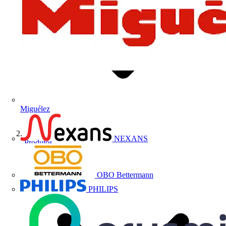
Miguélez
NEXANS
Produtos
OBO Bettermann
PHILIPS