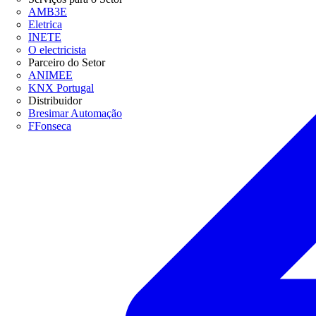
AMB3E
Eletrica
INETE
O electricista
Parceiro do Setor
ANIMEE
KNX Portugal
Distribuidor
Bresimar Automação
FFonseca