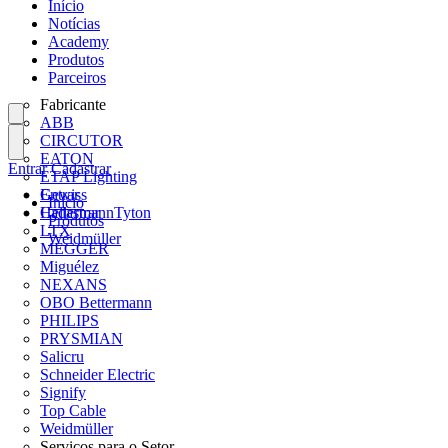
Início
Notícias
Academy
Produtos
Parceiros
Fabricante
ABB
CIRCUTOR
EATON
Entrar
Cadastrar
ETAP Lighting
Gewiss
Entrar
Início
HellermannTyton
Cadastrar
Produtos
LTX
Weidmüller
MEGGER
Miguélez
NEXANS
OBO Bettermann
PHILIPS
PRYSMIAN
Salicru
Schneider Electric
Signify
Top Cable
Weidmüller
Serviços para o Setor