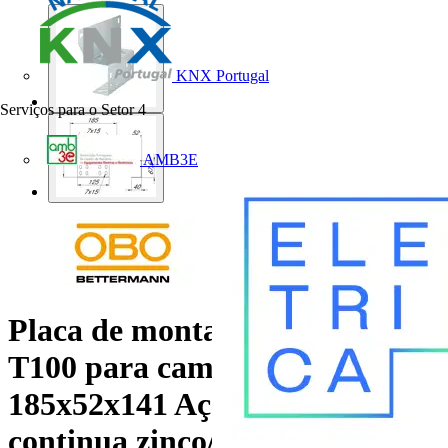
KNX Portugal
Serviços para o Setor
4
AMB3E
Placa de montagem FireBox
T100 para caminhos de cabos
185x52x141 Aço Galvanização
continua zinco/alumínio,