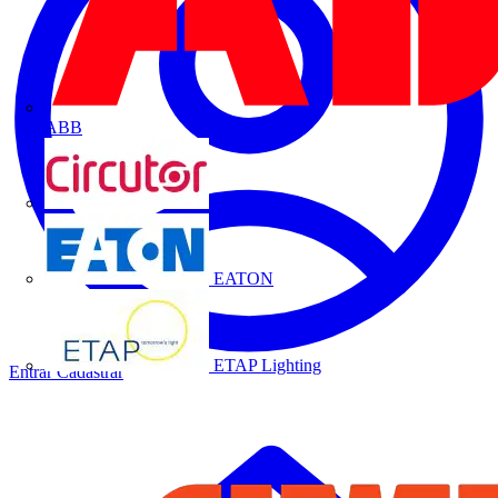
ABB
CIRCUTOR
EATON
ETAP Lighting
Entrar
Cadastrar