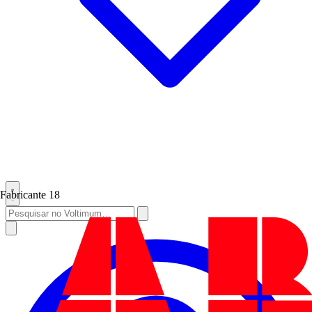
Fabricante
18