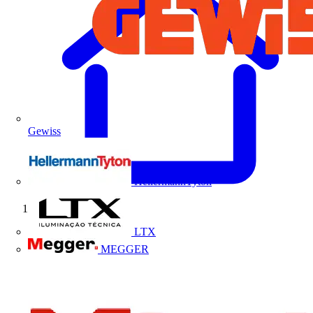
Gewiss
HellermannTyton
Início
LTX
MEGGER