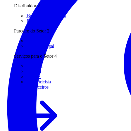
Distribuidor
2
Bresimar Automação
FFonseca
Parceiro do Setor
2
ANIMEE
KNX Portugal
Serviços para o Setor
4
AMB3E
Eletrica
INETE
O electricista
Todos os parceiros