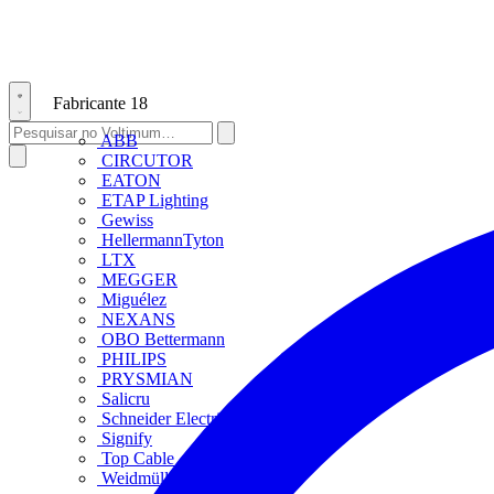
Fabricante
18
ABB
CIRCUTOR
EATON
ETAP Lighting
Gewiss
HellermannTyton
LTX
MEGGER
Miguélez
NEXANS
OBO Bettermann
PHILIPS
PRYSMIAN
Salicru
Schneider Electric
Signify
Top Cable
Weidmüller