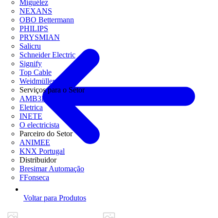
Miguélez
NEXANS
OBO Bettermann
PHILIPS
PRYSMIAN
Salicru
Schneider Electric
Signify
Top Cable
Weidmüller
Serviços para o Setor
AMB3E
Eletrica
INETE
O electricista
Parceiro do Setor
ANIMEE
KNX Portugal
Distribuidor
Bresimar Automação
FFonseca
Voltar para Produtos