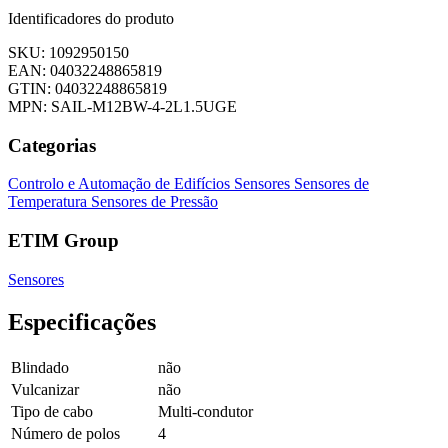
Identificadores do produto
SKU: 1092950150
EAN: 04032248865819
GTIN: 04032248865819
MPN: SAIL-M12BW-4-2L1.5UGE
Categorias
Controlo e Automação de Edifícios
Sensores
Sensores de
Temperatura
Sensores de Pressão
ETIM Group
Sensores
Especificações
Blindado
não
Vulcanizar
não
Tipo de cabo
Multi-condutor
Número de polos
4