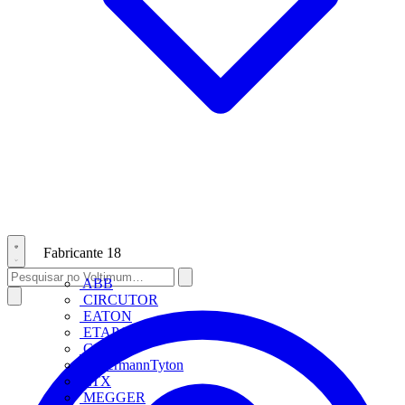
Fabricante
18
ABB
CIRCUTOR
EATON
ETAP Lighting
Gewiss
HellermannTyton
LTX
MEGGER