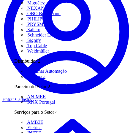
Miguélez
NEXANS
OBO Bettermann
PHILIPS
PRYSMIAN
Salicru
Schneider Electric
Signify
Top Cable
Weidmüller
Distribuidor
2
Bresimar Automação
FFonseca
Parceiro do Setor
2
ANIMEE
Entrar
Cadastrar
KNX Portugal
Serviços para o Setor
4
AMB3E
Eletrica
INETE