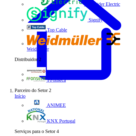
Schneider Electric
Signify
Top Cable
Weidmüller
Distribuidor
2
Bresimar Automação
FFonseca
Parceiro do Setor
2
Início
ANIMEE
KNX Portugal
Serviços para o Setor
4