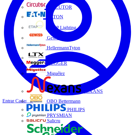
CIRCUTOR
EATON
ETAP Lighting
Gewiss
HellermannTyton
LTX
MEGGER
Miguélez
NEXANS
Entrar
Cadastrar
OBO Bettermann
PHILIPS
PRYSMIAN
Salicru