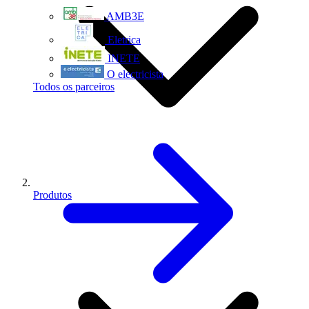
AMB3E
Eletrica
INETE
O electricista
Todos os parceiros
Produtos