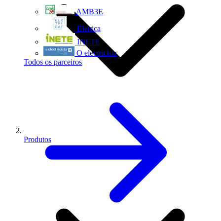
AMB3E
Eletrica
INETE
O electricista
Todos os parceiros
Produtos