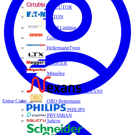
CIRCUTOR
EATON
ETAP Lighting
Gewiss
HellermannTyton
LTX
MEGGER
Miguélez
NEXANS
Entrar
Cadastrar
OBO Bettermann
PHILIPS
PRYSMIAN
Salicru