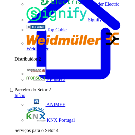
Schneider Electric
Signify
Top Cable
Weidmüller
Distribuidor
2
Bresimar Automação
FFonseca
Parceiro do Setor
2
Início
ANIMEE
KNX Portugal
Serviços para o Setor
4