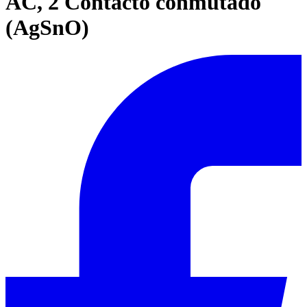
AC, 2 Contacto conmutado
(AgSnO)