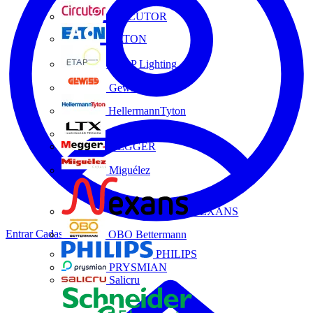
CIRCUTOR
EATON
ETAP Lighting
Gewiss
HellermannTyton
LTX
MEGGER
Miguélez
NEXANS
Entrar
Cadastrar
OBO Bettermann
PHILIPS
PRYSMIAN
Salicru