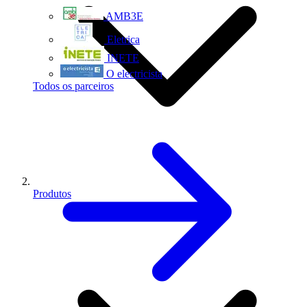
AMB3E
Eletrica
INETE
O electricista
Todos os parceiros
Produtos