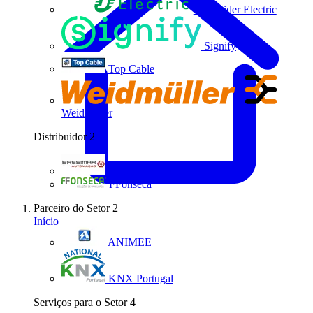
Schneider Electric
Signify
Top Cable
Weidmüller
Distribuidor
2
Bresimar Automação
FFonseca
Parceiro do Setor
2
Início
ANIMEE
KNX Portugal
Serviços para o Setor
4