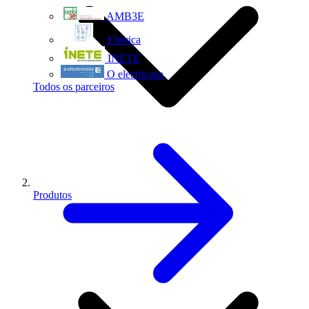
AMB3E
Eletrica
INETE
O electricista
Todos os parceiros
Produtos