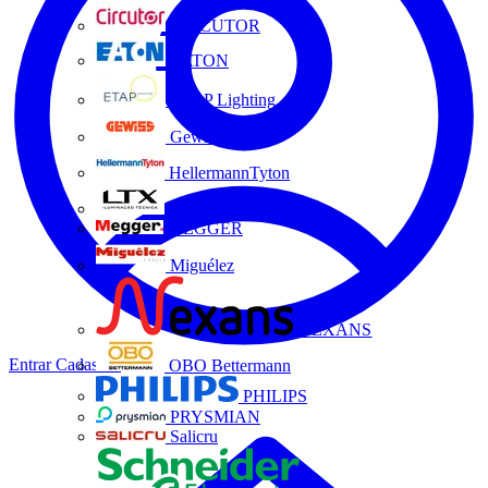
CIRCUTOR
EATON
ETAP Lighting
Gewiss
HellermannTyton
LTX
MEGGER
Miguélez
NEXANS
Entrar
Cadastrar
OBO Bettermann
PHILIPS
PRYSMIAN
Salicru