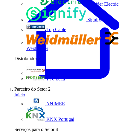
Schneider Electric
Signify
Top Cable
Weidmüller
Distribuidor
2
Bresimar Automação
FFonseca
Parceiro do Setor
2
Início
ANIMEE
KNX Portugal
Serviços para o Setor
4