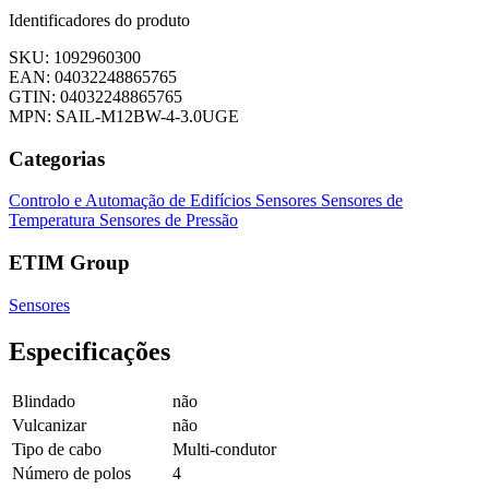
Identificadores do produto
SKU: 1092960300
EAN: 04032248865765
GTIN: 04032248865765
MPN: SAIL-M12BW-4-3.0UGE
Categorias
Controlo e Automação de Edifícios
Sensores
Sensores de
Temperatura
Sensores de Pressão
ETIM Group
Sensores
Especificações
Blindado
não
Vulcanizar
não
Tipo de cabo
Multi-condutor
Número de polos
4