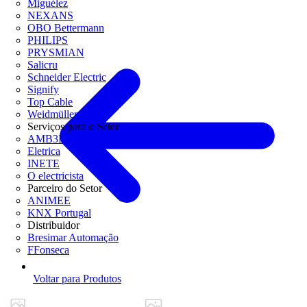
Miguélez
NEXANS
OBO Bettermann
PHILIPS
PRYSMIAN
Salicru
Schneider Electric
Signify
Top Cable
Weidmüller
Serviços para o Setor
AMB3E
Eletrica
INETE
O electricista
Parceiro do Setor
ANIMEE
KNX Portugal
Distribuidor
Bresimar Automação
FFonseca
Voltar para Produtos