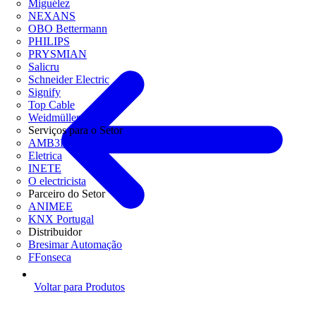
Miguélez
NEXANS
OBO Bettermann
PHILIPS
PRYSMIAN
Salicru
Schneider Electric
Signify
Top Cable
Weidmüller
Serviços para o Setor
AMB3E
Eletrica
INETE
O electricista
Parceiro do Setor
ANIMEE
KNX Portugal
Distribuidor
Bresimar Automação
FFonseca
Voltar para Produtos