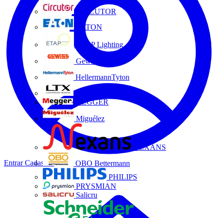
CIRCUTOR
EATON
ETAP Lighting
Gewiss
HellermannTyton
LTX
MEGGER
Miguélez
NEXANS
Entrar
Cadastrar
OBO Bettermann
PHILIPS
PRYSMIAN
Salicru