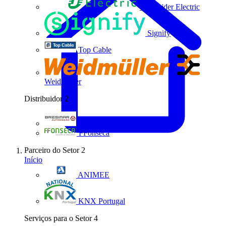
Schneider Electric
Signify
Top Cable
Weidmüller
Distribuidor
2
Bresimar Automação
FFonseca
Parceiro do Setor
2
Início
ANIMEE
KNX Portugal
Serviços para o Setor
4