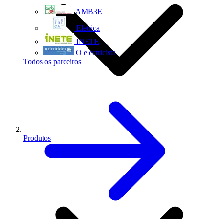
AMB3E
Eletrica
INETE
O electricista
Todos os parceiros
Produtos