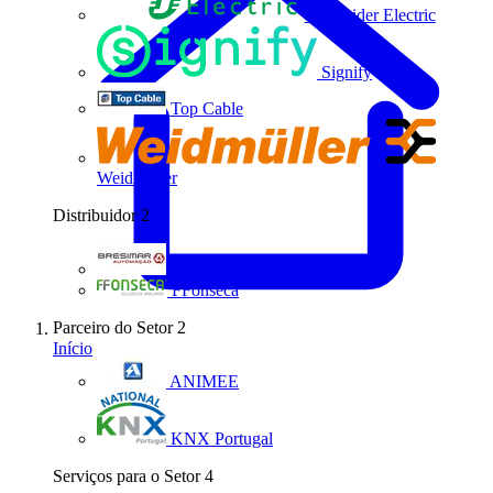
Schneider Electric
Signify
Top Cable
Weidmüller
Distribuidor
2
Bresimar Automação
FFonseca
Parceiro do Setor
2
Início
ANIMEE
KNX Portugal
Serviços para o Setor
4