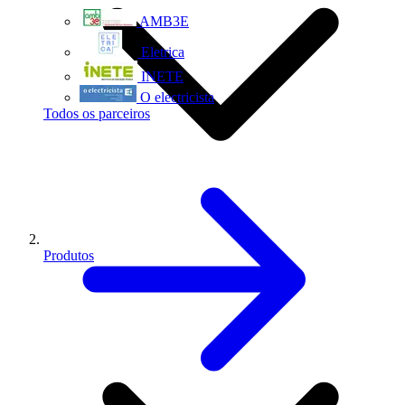
AMB3E
Eletrica
INETE
O electricista
Todos os parceiros
Produtos