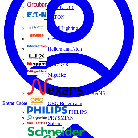
CIRCUTOR
EATON
ETAP Lighting
Gewiss
HellermannTyton
LTX
MEGGER
Miguélez
NEXANS
Entrar
Cadastrar
OBO Bettermann
PHILIPS
PRYSMIAN
Salicru