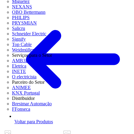
Miguélez
NEXANS
OBO Bettermann
PHILIPS
PRYSMIAN
Salicru
Schneider Electric
Signify
Top Cable
Weidmüller
Serviços para o Setor
AMB3E
Eletrica
INETE
O electricista
Parceiro do Setor
ANIMEE
KNX Portugal
Distribuidor
Bresimar Automação
FFonseca
Voltar para Produtos