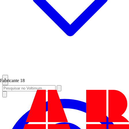
Fabricante
18