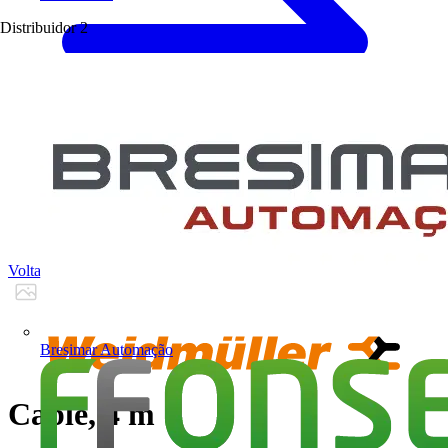
Distribuidor
2
Voltar para Produtos
Bresimar Automação
Cable, 4 m