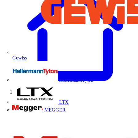
Gewiss
HellermannTyton
Início
LTX
MEGGER