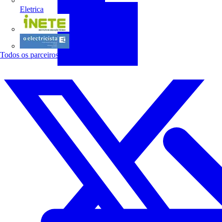
Eletrica
INETE
O electricista
Todos os parceiros