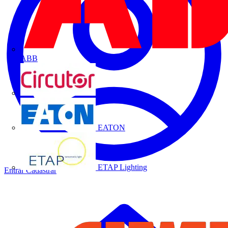
ABB
CIRCUTOR
EATON
ETAP Lighting
Entrar
Cadastrar