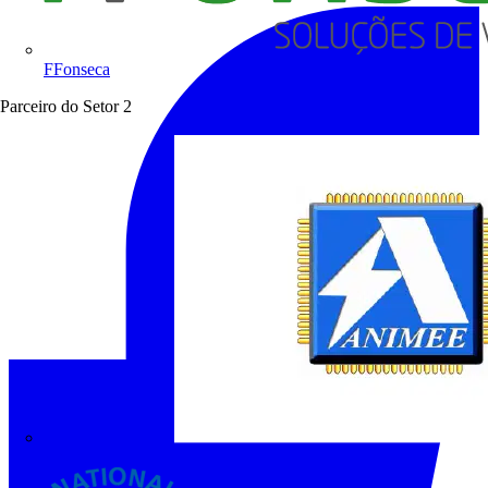
FFonseca
Parceiro do Setor
2
ANIMEE