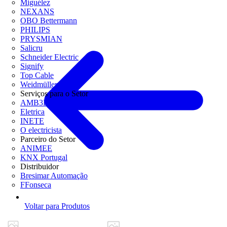
Miguélez
NEXANS
OBO Bettermann
PHILIPS
PRYSMIAN
Salicru
Schneider Electric
Signify
Top Cable
Weidmüller
Serviços para o Setor
AMB3E
Eletrica
INETE
O electricista
Parceiro do Setor
ANIMEE
KNX Portugal
Distribuidor
Bresimar Automação
FFonseca
Voltar para Produtos