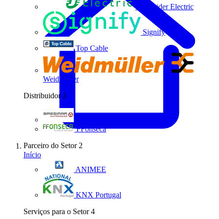
Schneider Electric
Signify
Top Cable
Weidmüller
Distribuidor
2
Bresimar Automação
FFonseca
Parceiro do Setor
2
Início
ANIMEE
KNX Portugal
Serviços para o Setor
4