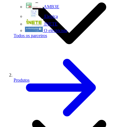
AMB3E
Eletrica
INETE
O electricista
Todos os parceiros
Produtos