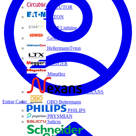
CIRCUTOR
EATON
ETAP Lighting
Gewiss
HellermannTyton
LTX
MEGGER
Miguélez
NEXANS
Entrar
Cadastrar
OBO Bettermann
PHILIPS
PRYSMIAN
Salicru