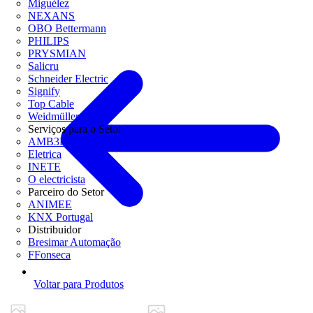
Miguélez
NEXANS
OBO Bettermann
PHILIPS
PRYSMIAN
Salicru
Schneider Electric
Signify
Top Cable
Weidmüller
Serviços para o Setor
AMB3E
Eletrica
INETE
O electricista
Parceiro do Setor
ANIMEE
KNX Portugal
Distribuidor
Bresimar Automação
FFonseca
Voltar para Produtos